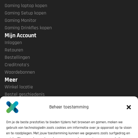
Gaming laptop kopen
Gaming Setup kopen
Gaming Monitor
Gaming Drinkfles kopen
Mijn Account
Inloggen
Retouren
Bestellingen
Creditnota's
Waardebonnen
Meer
Winkel locatie
Bestel geschiedenis
Wenslijstje
Beheer toestemming
Nieuwsbrief
Vergelijken
Om je de beste prestaties te bieden tijdens het browsen en gamen, maken we
gebruik van technologieën zoals cookies om informatie over je apparaat op te slaan
Smitspol 15K, 3861 RS Nijkerk, Nederland
en te raadplegen. Met jouw toestemming kunnen we gegevens zoals surfgedrag en