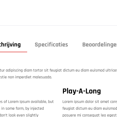
hrijving
Specificaties
Beoordelinge
ur adipiscing diam tortor sit feugiat dictum eu diam euismod ultrices
stie non imperdiet malesuada.
Play-A-Long
s of Lorem Ipsum available, but
Lorem ipsum dolor sit amet cons
 in some form, by injected
feugiat dictum eu diam euismod u
n’t look even slightly
posuere mi consequat leo egest