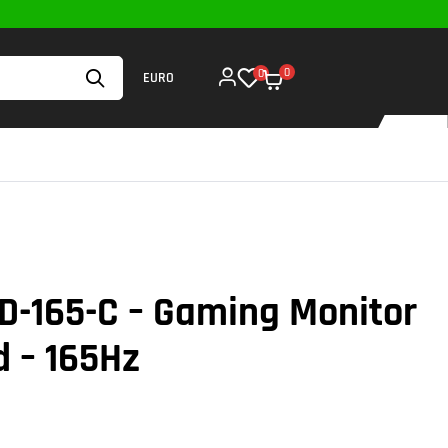
0
0
EURO
D-165-C – Gaming Monitor
 – 165Hz