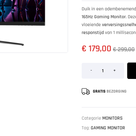
Duik in een adembenemend
165Hz Gaming Monitor
. Dez
vloeiende
verversingssnelh
responstijd
van 1 milliseco
€
179,00
€
299,00
-
+
GRATIS
BEZORGING
Categorie
MONITORS
Tag:
GAMING MONITOR