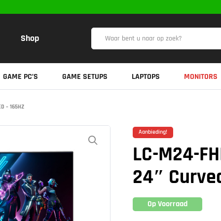
Shop
GAME PC’S
GAME SETUPS
LAPTOPS
MONITORS
D – 165HZ
Aanbieding!
LC-M24-FH
24″ Curved
Op Voorraad