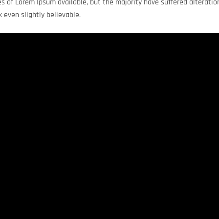
s of Lorem Ipsum available, but the majority have suffered alteratio
 even slightly believable.