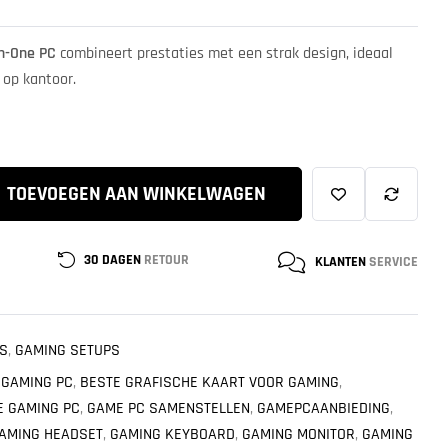
in-One PC
combineert prestaties met een strak design, ideaal
 op kantoor.
TOEVOEGEN AAN WINKELWAGEN
30 DAGEN
RETOUR
KLANTEN
SERVICE
'S
,
GAMING SETUPS
 GAMING PC
,
BESTE GRAFISCHE KAART VOOR GAMING
,
E GAMING PC
,
GAME PC SAMENSTELLEN
,
GAMEPCAANBIEDING
,
AMING HEADSET
,
GAMING KEYBOARD
,
GAMING MONITOR
,
GAMING