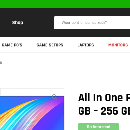
Shop
GAME PC’S
GAME SETUPS
LAPTOPS
MONITORS
GB
All In One 
GB – 256 G
Op Voorraad