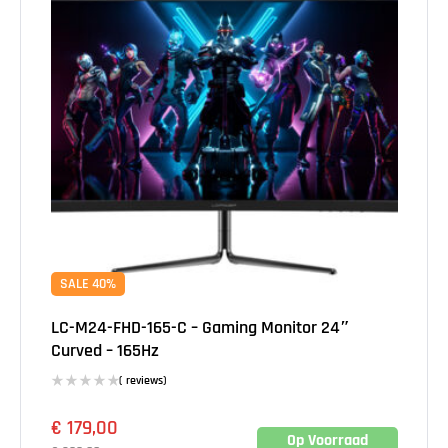
SALE 40%
LC-M24-FHD-165-C – Gaming Monitor 24″
Curved – 165Hz
( reviews)
€
179,00
Op Voorraad