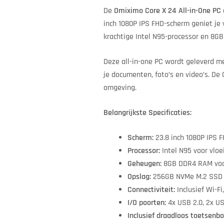
De
Omiximo Core X 24 All-in-One PC
inch 1080P IPS FHD-scherm geniet je 
krachtige Intel N95-processor en 8GB
Deze all-in-one PC wordt geleverd m
je documenten, foto’s en video’s. De 
omgeving.
Belangrijkste Specificaties:
Scherm:
23.8 inch 1080P IPS F
Processor:
Intel N95 voor vloe
Geheugen:
8GB DDR4 RAM voor 
Opslag:
256GB NVMe M.2 SSD v
Connectiviteit:
Inclusief Wi-Fi
I/O poorten:
4x USB 2.0, 2x US
Inclusief draadloos toetsenb