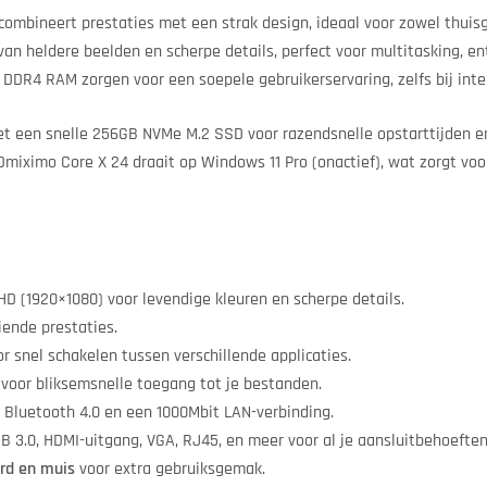
combineert prestaties met een strak design, ideaal voor zowel thuisg
van heldere beelden en scherpe details, perfect voor multitasking, e
 DDR4 RAM zorgen voor een soepele gebruikerservaring, zelfs bij inte
et een snelle 256GB NVMe M.2 SSD voor razendsnelle opstarttijden en
Omiximo Core X 24 draait op Windows 11 Pro (onactief), wat zorgt voor
HD (1920×1080) voor levendige kleuren en scherpe details.
iende prestaties.
snel schakelen tussen verschillende applicaties.
oor bliksemsnelle toegang tot je bestanden.
, Bluetooth 4.0 en een 1000Mbit LAN-verbinding.
B 3.0, HDMI-uitgang, VGA, RJ45, en meer voor al je aansluitbehoeften
ord en muis
voor extra gebruiksgemak.