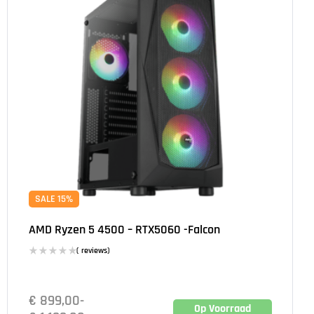
SALE 15%
AMD Ryzen 5 4500 – RTX5060 -Falcon
( reviews)
€
899,00
-
Op Voorraad