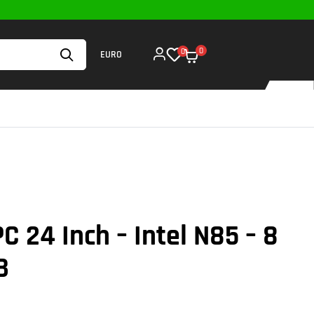
0
0
EURO
PC 24 Inch – Intel N85 – 8
B