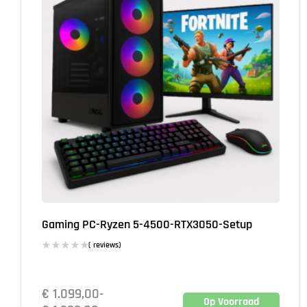
Gaming PC-Ryzen 5-4500-RTX3050-Setup
( reviews)
€
1.099,00
-
Op Voorraad