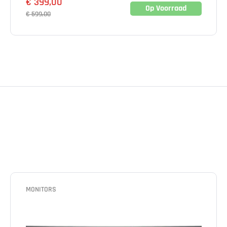
€
399,00
Op Voorraad
€
599,00
MONITORS