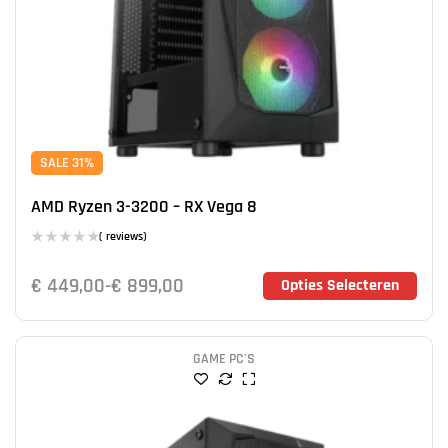
SALE 31%
AMD Ryzen 3-3200 – RX Vega 8
( reviews)
€
449,00
-
€
899,00
Opties Selecteren
GAME PC'S