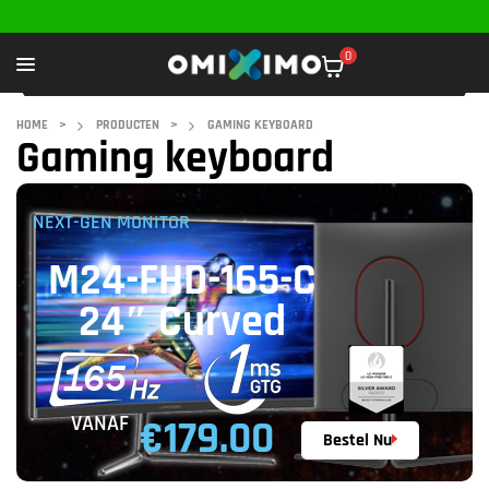
0
HOME
>
PRODUCTEN
>
GAMING KEYBOARD
Gaming keyboard
NEXT-GEN MONITOR
M24-FHD-165-C
24″ Curved
VANAF
€179.00
Bestel Nu