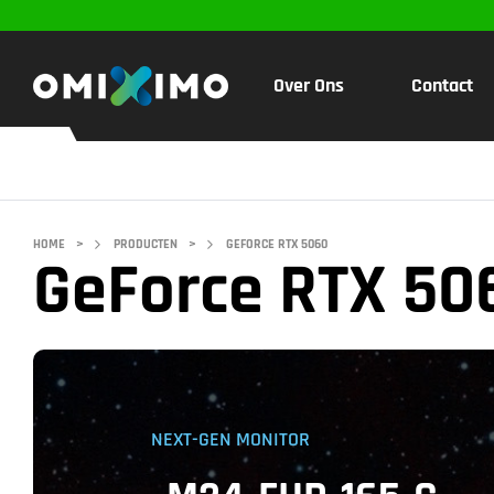
Over Ons
Contact
HOME
>
PRODUCTEN
>
GEFORCE RTX 5060
GeForce RTX 50
NEXT-GEN MONITOR