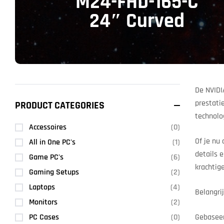
M24-FHD-165-C
24″ Curved
De NVIDI
prestati
PRODUCT CATEGORIES
technolo
Accessoires
(0)
Of je nu 
All in One PC's
(1)
details 
Game PC's
(6)
krachtig
Gaming Setups
(2)
Laptops
(4)
Belangri
Monitors
(2)
PC Cases
(0)
Gebaseer