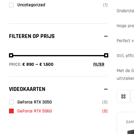
Uncategorized
(1)
Onderste
Hoge pre
FILTEREN OP PRIJS
Perfect 
Stil, eff
PRICE:
€ 890
—
€ 1.600
FILTER
Met de G
uitsteke
VIDEOKAARTEN
GeForce RTX 3050
(0)
GeForce RTX 5060
(0)
GAM