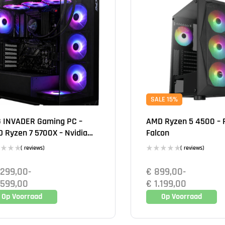
SALE 15%
 INVADER Gaming PC –
AMD Ryzen 5 4500 – RTX5060 -
 Ryzen 7 5700X – Nvidia
Falcon
orce RTX 5060-
( reviews)
( reviews)
erkoeling
.299,00
-
€
899,00
-
.599,00
€
1.199,00
Op Voorraad
Op Voorraad