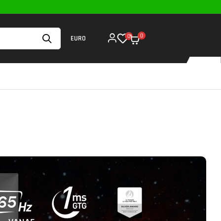
0
0
EURO