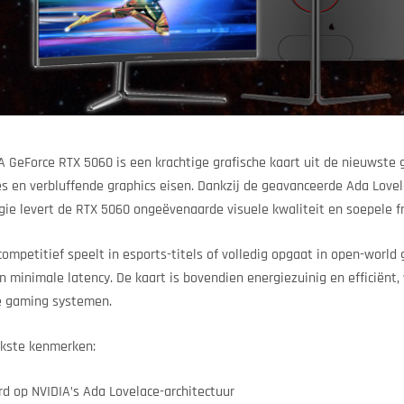
A GeForce RTX 5060 is een krachtige grafische kaart uit de nieuwste
es en verbluffende graphics eisen. Dankzij de geavanceerde Ada Lovel
gie levert de RTX 5060 ongeëvenaarde visuele kwaliteit en soepele f
competitief speelt in esports-titels of volledig opgaat in open-world
en minimale latency. De kaart is bovendien energiezuinig en efficiënt
e gaming systemen.
jkste kenmerken:
d op NVIDIA’s Ada Lovelace-architectuur